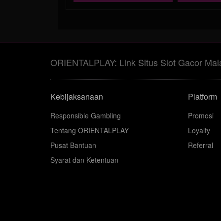
ORIENTALPLAY: Link Situs Slot Gacor Mal
Kebijaksanaan
Platform
Responsible Gambling
Promosi
Tentang ORIENTALPLAY
Loyalty
Pusat Bantuan
Referral
Syarat dan Ketentuan