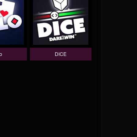
o
DICE