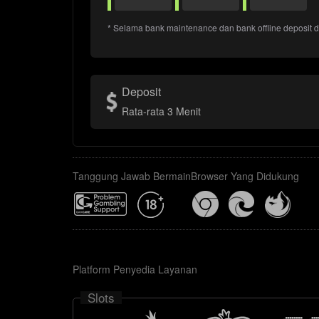
* Selama bank maintenance dan bank offline deposit d
Deposit
Rata-rata 3 Menit
Tanggung Jawab Bermain
Browser Yang Didukung
Platform Penyedia Layanan
Slots