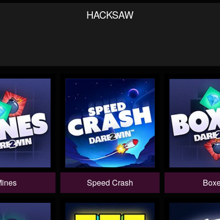
HACKSAW
ines
Speed Crash
Box