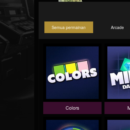
Semua permainan
Arcade
Colors
M