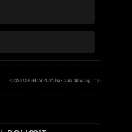
©2026 ORIENTALPLAY. Hak cipta dilindungi | 18+