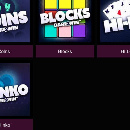
Coins
Blocks
Hi-L
linko