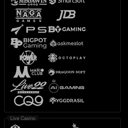
Live Casino