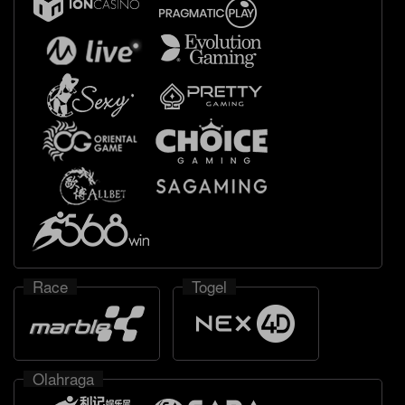
Race
Togel
Olahraga