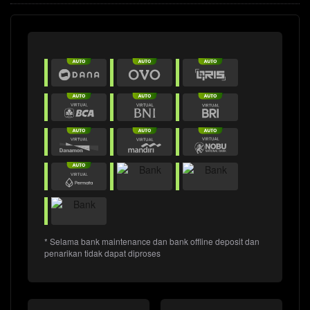
* Selama bank maintenance dan bank offline deposit dan
penarikan tidak dapat diproses