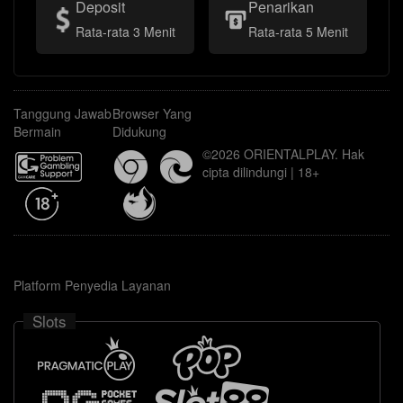
Deposit
Penarikan
Rata-rata 3 Menit
Rata-rata 5 Menit
Tanggung Jawab
Browser Yang
Bermain
Didukung
©2026 ORIENTALPLAY. Hak
cipta dilindungi | 18+
Platform Penyedia Layanan
Slots