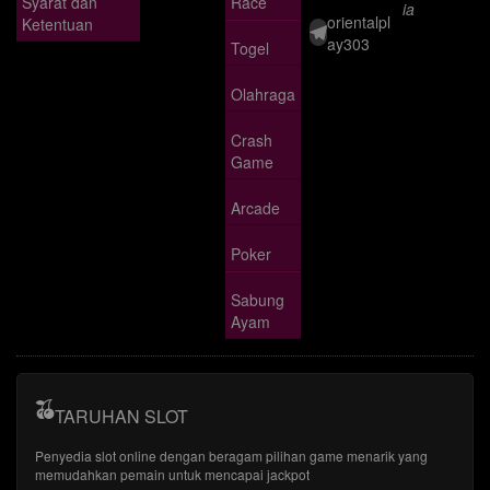
Syarat dan
Race
orientalpl
Ketentuan
ay303
Togel
Olahraga
Crash
Game
Arcade
Poker
Sabung
Ayam
TARUHAN SLOT
Penyedia slot online dengan beragam pilihan game menarik yang
memudahkan pemain untuk mencapai jackpot