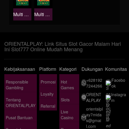
Multi Hot 5 Wild
Multi Hot Wild Ways
ORIENTALPLAY: Link Situs Slot Gacor Malam Hari
Ini Slot777 Online Mudah Menang
Kebijaksanaan
Platform
Kategori
Dukungan
Komunitas
+628192
Facebo
Responsible
Promosi
Hot
7244266
ok
Gambling
Games
Loyalty
ORIENT
Instagra
Tentang
Slots
ALPLAY
m
ORIENTALPLAY
Referral
orientalpl
Live
ay7mida
Pusat Bantuan
Casino
s@gmai
l.com