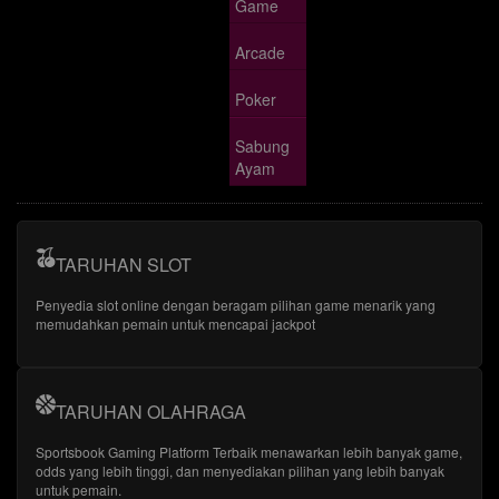
Game
Arcade
Poker
Sabung
Ayam
TARUHAN SLOT
Penyedia slot online dengan beragam pilihan game menarik yang
memudahkan pemain untuk mencapai jackpot
TARUHAN OLAHRAGA
Sportsbook Gaming Platform Terbaik menawarkan lebih banyak game,
odds yang lebih tinggi, dan menyediakan pilihan yang lebih banyak
untuk pemain.