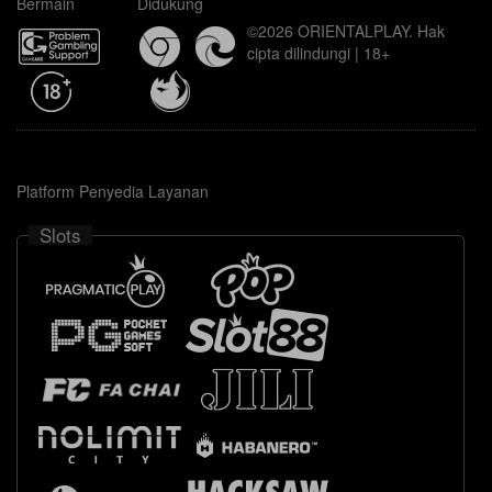
Bermain
Didukung
©2026 ORIENTALPLAY. Hak
cipta dilindungi | 18+
Platform Penyedia Layanan
Slots