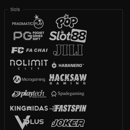
Slots