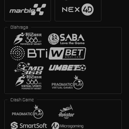
Olahraga
Crash Game