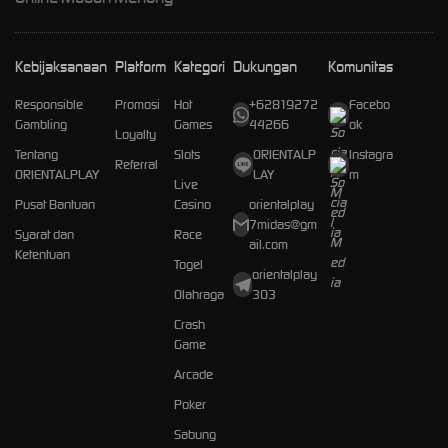
3,409,200
Gates of
Olympus
Super Scatt
Kebijaksanaan
Platform
Kategori
Dukungan
Komunitas
de****e
Responsible
Promosi
Hot
+62819272
Facebo
IDR
Gambling
Games
44266
ok
2,730,400
Loyalty
Mahjong W
Tentang
Slots
ORIENTALP
Instagra
3 – Black
Referral
ORIENTALPLAY
LAY
m
Scatter
Live
Pusat Bantuan
Casino
orientalplay
winza****
7midas@gm
Syarat dan
Race
IDR
ail.com
2,499,300
Ketentuan
Togel
Gates of
orientalplay
Olympus
Olahraga
303
Super Scatt
Crash
winza****
Game
IDR
2,371,00
Arcade
Starlight
Poker
Princess
Super Scat
Sabung