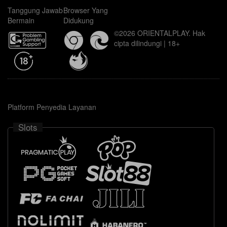
Tanggung Jawab
Browser Yang
Bermain
Didukung
©2026 ORIENTALPLAY. Hak
cipta dilindungi | 18+
Platform Penyedia Layanan
Slots