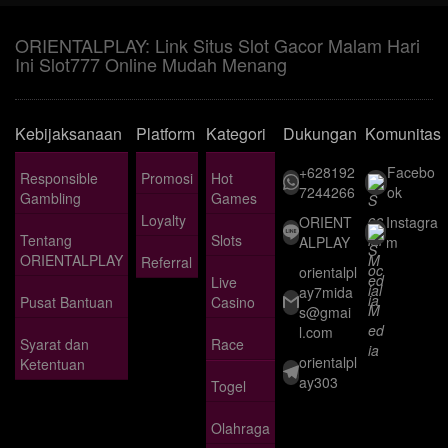
ORIENTALPLAY: Link Situs Slot Gacor Malam Hari
Ini Slot777 Online Mudah Menang
Kebijaksanaan
Platform
Kategori
Dukungan
Komunitas
+628192
Facebo
Responsible
Promosi
Hot
7244266
ok
Gambling
Games
Loyalty
ORIENT
Instagra
Tentang
Slots
ALPLAY
m
ORIENTALPLAY
Referral
orientalpl
Live
ay7mida
Pusat Bantuan
Casino
s@gmai
l.com
Syarat dan
Race
orientalpl
Ketentuan
ay303
Togel
Olahraga