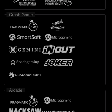
Crash Game
Arcade