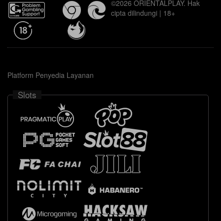
©2026 ORIENTALPLAY. Hak
cipta dilindungi | 18+
Platform Penyedia Layanan
Slots