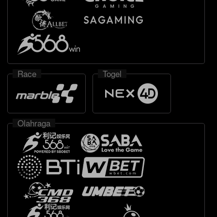
Race
Togel
Olahraga