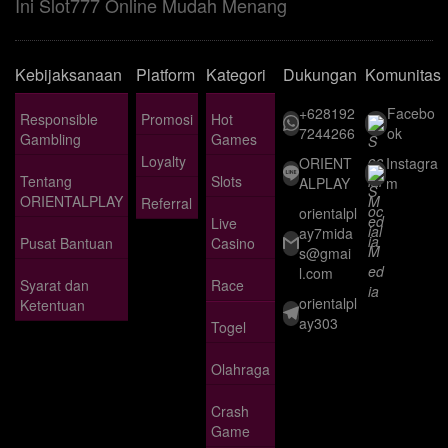
Ini Slot777 Online Mudah Menang
Kebijaksanaan
Platform
Kategori
Dukungan
Komunitas
+628192
Facebo
Responsible
Promosi
Hot
7244266
ok
Gambling
Games
Loyalty
ORIENT
Instagra
Tentang
Slots
ALPLAY
m
ORIENTALPLAY
Referral
orientalpl
Live
ay7mida
Pusat Bantuan
Casino
s@gmai
l.com
Syarat dan
Race
orientalpl
Ketentuan
ay303
Togel
Olahraga
Crash
Game