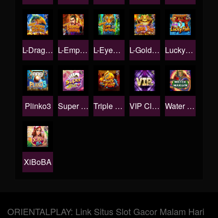
L-DragonRiches
L-EmperorTreasure
L-EyesOfFortune
L-GoldenToad
LuckyFish
Plinko3
Super Ace+
Triple Fish(H5)
VIP Club
Water Margin(H5)
XiBoBA
ORIENTALPLAY: Link Situs Slot Gacor Malam Hari