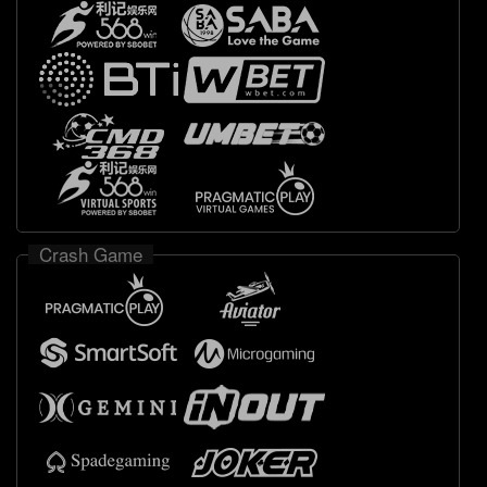
Crash Game