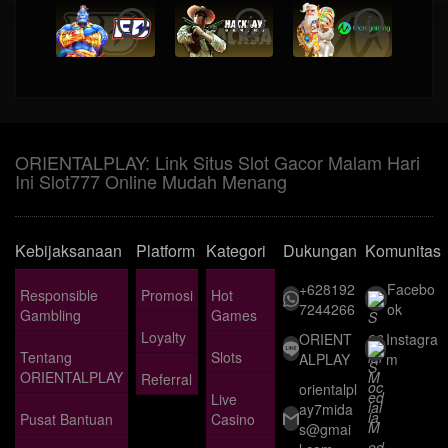
i
i
i
ORIENTALPLAY: Link Situs Slot Gacor Malam Hari
Ini Slot777 Online Mudah Menang
Kebijaksanaan
Platform
Kategori
Dukungan
Komunitas
+628192
Facebo
Responsible
Promosi
Hot
7244266
ok
Gambling
Games
Loyalty
ORIENT
Instagra
Tentang
Slots
ALPLAY
m
ORIENTALPLAY
Referral
orientalpl
Live
ay7mida
Pusat Bantuan
Casino
s@gmai