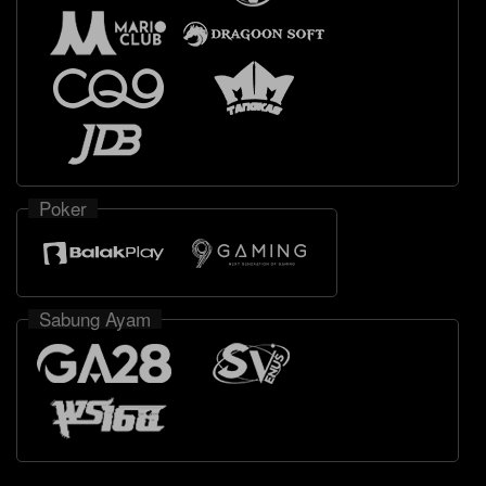
Poker
Sabung Ayam