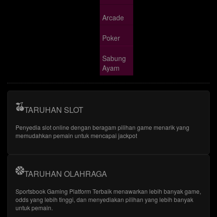
Arcade
Poker
Sabung
Ayam
TARUHAN SLOT
Penyedia slot online dengan beragam pilihan game menarik yang
memudahkan pemain untuk mencapai jackpot
TARUHAN OLAHRAGA
Sportsbook Gaming Platform Terbaik menawarkan lebih banyak game,
odds yang lebih tinggi, dan menyediakan pilihan yang lebih banyak
untuk pemain.