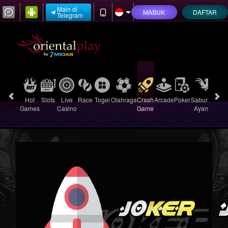
Main di
MASUK
DAFTAR
Telegram
Hot
Slots
Live
Race
Togel
Olahraga
Crash
Arcade
Poker
Sabung
Prom
Games
Casino
Game
Ayam