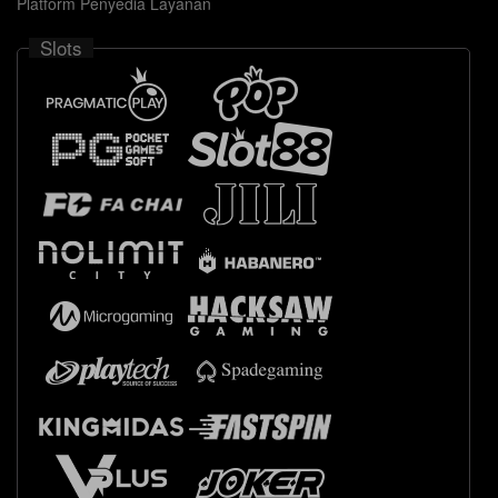
Platform Penyedia Layanan
Slots