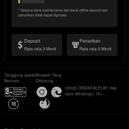
* Selama bank maintenance dan bank offline deposit dan
penarikan tidak dapat diproses
Deposit
Penarikan
Rata-rata 3 Menit
Rata-rata 5 Menit
Tanggung Jawab
Browser Yang
Bermain
Didukung
©2026 ORIENTALPLAY. Hak
cipta dilindungi | 18+