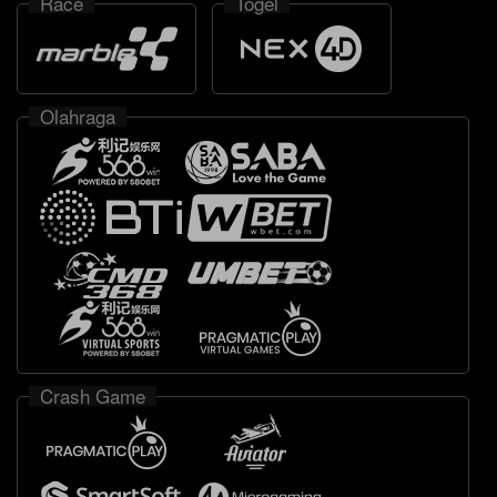
Race
Togel
Olahraga
Crash Game