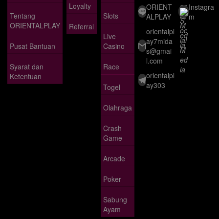
Loyalty
ORIENT
Instagra
Tentang
Slots
ALPLAY
m
ORIENTALPLAY
Referral
orientalpl
Live
ay7mida
Pusat Bantuan
Casino
s@gmai
l.com
Syarat dan
Race
orientalpl
Ketentuan
ay303
Togel
Olahraga
Crash
Game
Arcade
Poker
Sabung
Ayam