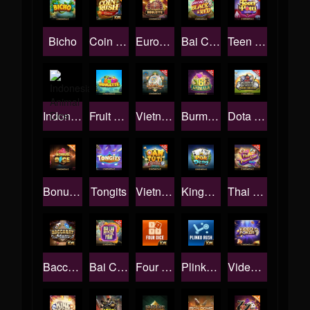
Bicho
Coin Rush Deluxe
European Roulette
Bai Cao Black & Red
Teen Patti Versus
Indonesian Animal Dice
Fruit Roulette
Vietnam Fish Prawn Crab
Burmese 6 Animals
Dota Hi-Lo
Bonus Dice
Tongits
Vietnam Rock Paper Scissors
Kingmaker Pok Deng
Thai Fish Prawn Crab GO!
Baccarat: Multi
Bai Cao Mystic Four
Four Dice
Plinko Rush
Video Poker