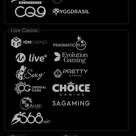
Live Casino