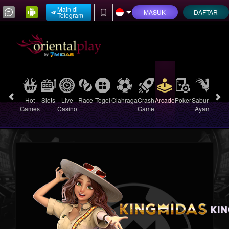
Main di
MASUK
DAFTAR
Telegram
Hot
Slots
Live
Race
Togel
Olahraga
Crash
Arcade
Poker
Sabung
Prom
Games
Casino
Game
Ayam