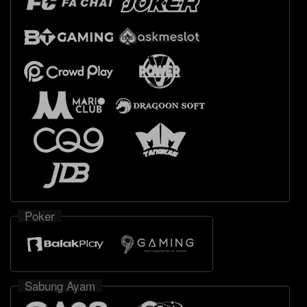
Poker
Sabung Ayam