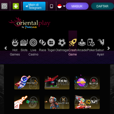
Main di
MASUK
DAFTAR
Telegram
Hot
Slots
Live
Race
Togel
Olahraga
Crash
Arcade
Poker
Sabung
Prom
Games
Casino
Game
Ayam
i
i
i
i
i
i