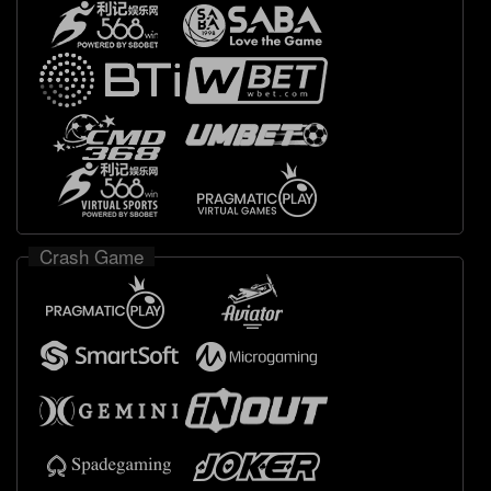
Crash Game