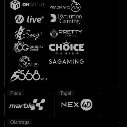
Race
Togel
Olahraga