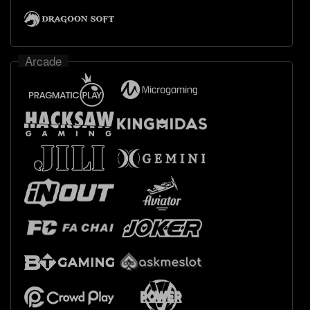
Arcade