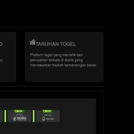
O
TARUHAN TOGEL
Platform togel yang menarik dari
an
perusahan terbaik di dunia yang
menawarkan hadiah kemenangan besar