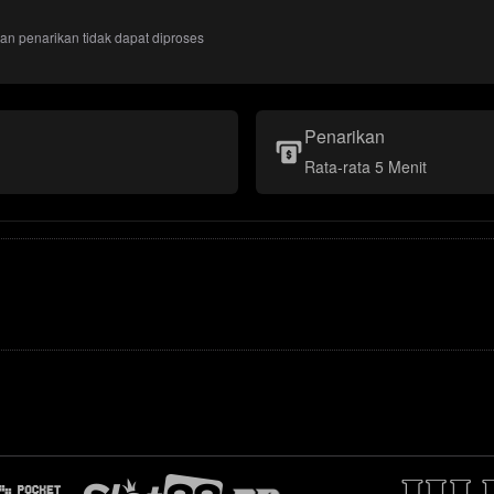
an penarikan tidak dapat diproses
Penarikan
Rata-rata 5 Menit