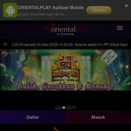
×
ORIENTALPLAY Aplikasi Mobile
UNDUH
Jangan tampilkan lagi hari ini
 dari 15.00.00 sampai 30-Sep-2026 15.00.00. Selama waktu ini, PP Virtual Sport
Daftar
Masuk