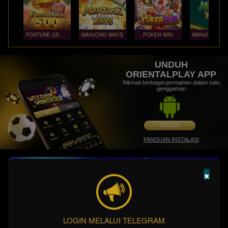
FORTUNE GEMS 500
MAHJONG WAYS
POKER WIN
MAH
UNDUH
ORIENTALPLAY APP
Nikmati berbagai permainan dalam satu
genggaman
UNDUH
PANDUAN INSTALASI
×
LOGIN MELALUI TELEGRAM
ORIENTALPLAY: Link Situs Slot Gacor Malam Hari